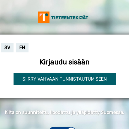
SV
EN
Kirjaudu sisään
SIIRRY VAHVAAN TUNNISTAUTUMISEEN
Kilta on suunniteltu, koodattu ja ylläpidetty Suomessa.